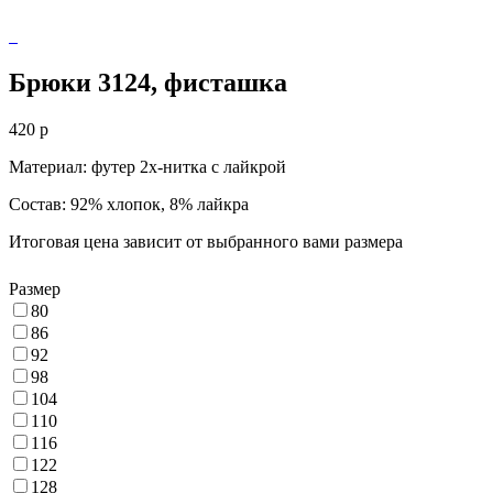
Брюки 3124, фисташка
420
p
Материал: футер 2х-нитка с лайкрой
Состав: 92% хлопок, 8% лайкра
Итоговая цена зависит от выбранного вами размера
Размер
80
86
92
98
104
110
116
122
128