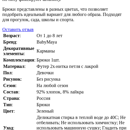
Брюки представлены в разных цветах, что позволяет
подобрать идеальный вариант для любого образа. Подходят
для прогулок, сада, школы и спорта.
Оставить отзыв
Возраст
:
От 1 до 8 лет
Бренд
:
BabyMaya
Декоративные
Карманы
элементы
:
Комплектация
:
Брюки 1шт.
Материал
:
Футер 2х-нитка петля с лакрой
Пол
:
Девочки
Рисунок
:
Без рисунка
Сезон
:
На любой сезон
Состав
:
92% хлопок, 8% лайкра
Страна
:
Россия
Тип
:
Брюки
Цвет
:
Зеленый
Деликатная стирка в теплой воде до 40C; Не
отбеливать; Не использовать химчистку; Не
Уход
:
использовать машинную сушку; Гладить при