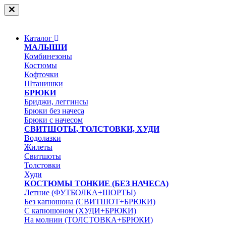
Каталог
МАЛЫШИ
Комбинезоны
Костюмы
Кофточки
Штанишки
БРЮКИ
Бриджи, леггинсы
Брюки без начеса
Брюки с начесом
СВИТШОТЫ, ТОЛСТОВКИ, ХУДИ
Водолазки
Жилеты
Свитшоты
Толстовки
Худи
КОСТЮМЫ ТОНКИЕ (БЕЗ НАЧЕСА)
Летние (ФУТБОЛКА+ШОРТЫ)
Без капюшона (СВИТШОТ+БРЮКИ)
С капюшоном (ХУДИ+БРЮКИ)
На молнии (ТОЛСТОВКА+БРЮКИ)