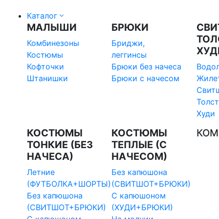
Каталог
МАЛЫШИ
БРЮКИ
СВИ
ТОЛ
Комбинезоны
Бриджи,
ХУД
Костюмы
леггинсы
Кофточки
Брюки без начеса
Водо
Штанишки
Брюки с начесом
Жиле
Свит
Толс
Худи
КОСТЮМЫ
КОСТЮМЫ
КОМ
ТОНКИЕ (БЕЗ
ТЕПЛЫЕ (С
НАЧЕСА)
НАЧЕСОМ)
Летние
Без капюшона
(ФУТБОЛКА+ШОРТЫ)
(СВИТШОТ+БРЮКИ)
Без капюшона
С капюшоном
(СВИТШОТ+БРЮКИ)
(ХУДИ+БРЮКИ)