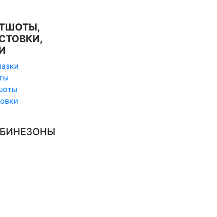
ТШОТЫ,
СТОВКИ,
И
лазки
ты
шоты
товки
БИНЕЗОНЫ