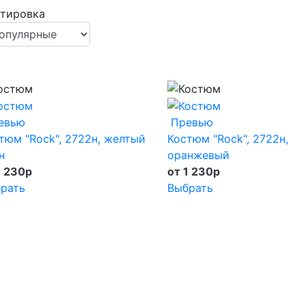
тировка
евью
Превью
тюм "Rock", 2722н, желтый
Костюм "Rock", 2722н,
н
оранжевый
1 230
p
от 1 230
p
рать
Выбрать