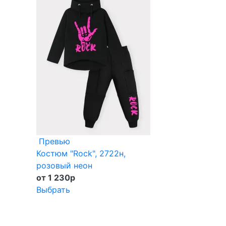
Превью
Костюм "Rock", 2722н,
розовый неон
от 1 230
p
Выбрать