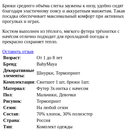
Брюки среднего объёма слегка заужены к низу, удобно сидят
благодаря эластичному поясу и аккуратным манжетам. Такая
посадка обеспечивает максимальный комфорт при активных
прогулках и играх.
Костюм выполнен из тёплого, мягкого футера трёхнитки с
начёсом отлично подходит для прохладной погоды и
прекрасно сохраняет тепло.
Оставить отзыв
Возраст
:
От 1 до 8 лет
Бренд
:
BabyMaya
Декоративные
Шнурки, Термопринт
элементы
:
Комплектация
:
Свитшот 1 шт, брюки 1шт.
Материал
:
Футер 3х-нитка с начесом
Пол
:
Мальчики, Девочки
Рисунок
:
Термопринт
Сезон
:
На любой сезон
Состав
:
70% хлопок, 30% полиэстер
Страна
:
Россия
Тип
:
Комплект одежды