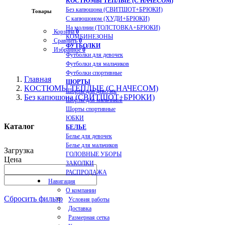
КОСТЮМЫ ТЕПЛЫЕ (С НАЧЕСОМ)
Без капюшона (СВИТШОТ+БРЮКИ)
Товары
С капюшоном (ХУДИ+БРЮКИ)
На молнии (ТОЛСТОВКА+БРЮКИ)
Корзина
0
КОМБИНЕЗОНЫ
Сравнить
0
ФУТБОЛКИ
Избранное
0
Футболки для девочек
Футболки для мальчиков
Футболки спортивные
Главная
ШОРТЫ
КОСТЮМЫ ТЕПЛЫЕ (С НАЧЕСОМ)
Шорты для девочек
Без капюшона (СВИТШОТ+БРЮКИ)
Шорты для мальчиков
Шорты спортивные
ЮБКИ
Каталог
БЕЛЬЕ
Белье для девочек
Белье для мальчиков
Загрузка
ГОЛОВНЫЕ УБОРЫ
Цена
ЗАКОЛКИ
РАСПРОДАЖА
Навигация
О компании
Сбросить фильтр
Условия работы
Доставка
Размерная сетка