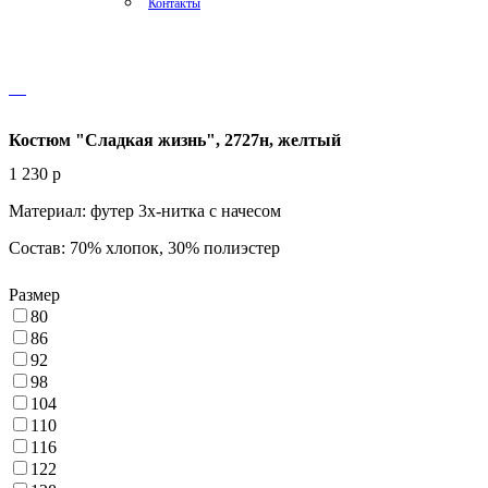
Контакты
Костюм "Сладкая жизнь", 2727н, желтый
1 230
p
Материал: футер 3х-нитка с начесом
Состав: 70% хлопок, 30% полиэстер
Размер
80
86
92
98
104
110
116
122