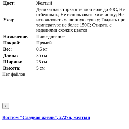
Цвет
:
Желтый
Деликатная стирка в теплой воде до 40C; Не
отбеливать; Не использовать химчистку; Не
Уход
:
использовать машинную сушку; Гладить при
температуре не более 150C; Стирать с
изделиями схожих цветов
Назначение
:
Повседневное
Покрой
:
Прямой
Вес:
0.5 кг
Длина:
35 см
Ширина:
25 см
Высота:
5 см
Нет файлов
x
Костюм "Сладкая жизнь", 2727н, желтый