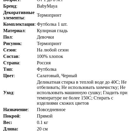
Бренд
:
BabyMaya
Декоративные
Термопринт
элементы
:
Комплектация
:
Футболка 1 шт.
Материал
:
Кулирная гладь
Пол
:
Девочки
Рисунок
:
Термопринт
Сезон
:
На любой сезон
Состав
:
100% хлопок
Страна
:
Россия
Тип
:
Футболка
Цвет
:
Салатовый, Черный
Деликатная стирка в теплой воде до 40C; Не
отбеливать; Не использовать химчистку; Не
Уход
:
использовать машинную сушку; Гладить при
температуре не более 150C; Стирать с
изделиями схожих цветов
Назначение
:
Повседневное
Покрой
:
Прямой
Вес:
0.1 кг
Длина:
20 см