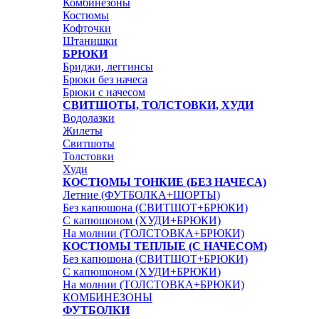
Комбинезоны
Костюмы
Кофточки
Штанишки
БРЮКИ
Бриджи, леггинсы
Брюки без начеса
Брюки с начесом
СВИТШОТЫ, ТОЛСТОВКИ, ХУДИ
Водолазки
Жилеты
Свитшоты
Толстовки
Худи
КОСТЮМЫ ТОНКИЕ (БЕЗ НАЧЕСА)
Летние (ФУТБОЛКА+ШОРТЫ)
Без капюшона (СВИТШОТ+БРЮКИ)
С капюшоном (ХУДИ+БРЮКИ)
На молнии (ТОЛСТОВКА+БРЮКИ)
КОСТЮМЫ ТЕПЛЫЕ (С НАЧЕСОМ)
Без капюшона (СВИТШОТ+БРЮКИ)
С капюшоном (ХУДИ+БРЮКИ)
На молнии (ТОЛСТОВКА+БРЮКИ)
КОМБИНЕЗОНЫ
ФУТБОЛКИ