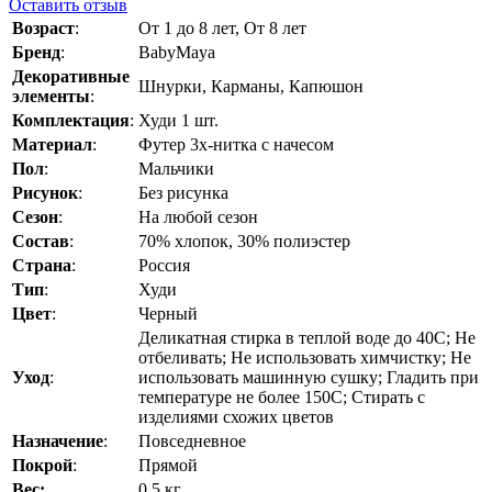
Оставить отзыв
Возраст
:
От 1 до 8 лет, От 8 лет
Бренд
:
BabyMaya
Декоративные
Шнурки, Карманы, Капюшон
элементы
:
Комплектация
:
Худи 1 шт.
Материал
:
Футер 3х-нитка с начесом
Пол
:
Мальчики
Рисунок
:
Без рисунка
Сезон
:
На любой сезон
Состав
:
70% хлопок, 30% полиэстер
Страна
:
Россия
Тип
:
Худи
Цвет
:
Черный
Деликатная стирка в теплой воде до 40C; Не
отбеливать; Не использовать химчистку; Не
Уход
:
использовать машинную сушку; Гладить при
температуре не более 150C; Стирать с
изделиями схожих цветов
Назначение
:
Повседневное
Покрой
:
Прямой
Вес:
0.5 кг