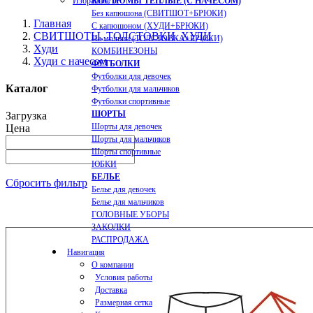
Избранное
0
КОСТЮМЫ ТЕПЛЫЕ (С НАЧЕСОМ)
Без капюшона (СВИТШОТ+БРЮКИ)
Главная
С капюшоном (ХУДИ+БРЮКИ)
СВИТШОТЫ, ТОЛСТОВКИ, ХУДИ
На молнии (ТОЛСТОВКА+БРЮКИ)
Худи
КОМБИНЕЗОНЫ
Худи с начесом
ФУТБОЛКИ
Футболки для девочек
Каталог
Футболки для мальчиков
Футболки спортивные
ШОРТЫ
Загрузка
Шорты для девочек
Цена
Шорты для мальчиков
Шорты спортивные
ЮБКИ
БЕЛЬЕ
Сбросить фильтр
Белье для девочек
Белье для мальчиков
ГОЛОВНЫЕ УБОРЫ
ЗАКОЛКИ
РАСПРОДАЖА
Навигация
О компании
Условия работы
Доставка
Размерная сетка