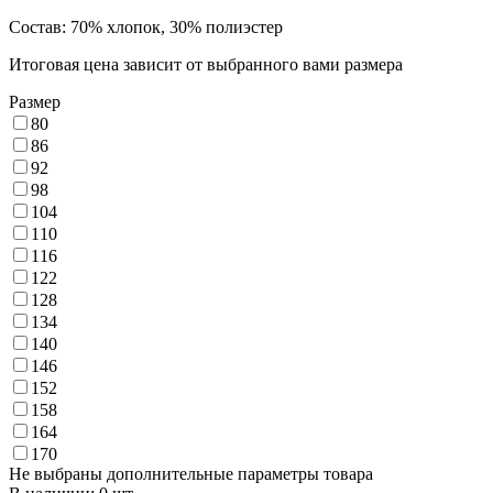
Состав: 70% хлопок, 30% полиэстер
Итоговая цена зависит от выбранного вами размера
Размер
80
86
92
98
104
110
116
122
128
134
140
146
152
158
164
170
Не выбраны дополнительные параметры товара