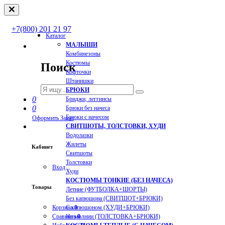
+7(800) 201 21 97
Каталог
МАЛЫШИ
Комбинезоны
Костюмы
Поиск
Кофточки
Штанишки
БРЮКИ
0
Бриджи, леггинсы
0
Брюки без начеса
Брюки с начесом
Оформить Заказ
СВИТШОТЫ, ТОЛСТОВКИ, ХУДИ
Водолазки
Жилеты
Кабинет
Свитшоты
Толстовки
Вход
Худи
КОСТЮМЫ ТОНКИЕ (БЕЗ НАЧЕСА)
Товары
Летние (ФУТБОЛКА+ШОРТЫ)
Без капюшона (СВИТШОТ+БРЮКИ)
Корзина
0
С капюшоном (ХУДИ+БРЮКИ)
Сравнить
0
На молнии (ТОЛСТОВКА+БРЮКИ)