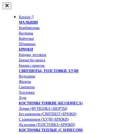
Каталог
МАЛЫШИ
Комбинезоны
Костюмы
Кофточки
Штанишки
БРЮКИ
Бриджи, леггинсы
Брюки без начеса
Брюки с начесом
СВИТШОТЫ, ТОЛСТОВКИ, ХУДИ
Водолазки
Жилеты
Свитшоты
Толстовки
Худи
КОСТЮМЫ ТОНКИЕ (БЕЗ НАЧЕСА)
Летние (ФУТБОЛКА+ШОРТЫ)
Без капюшона (СВИТШОТ+БРЮКИ)
С капюшоном (ХУДИ+БРЮКИ)
На молнии (ТОЛСТОВКА+БРЮКИ)
КОСТЮМЫ ТЕПЛЫЕ (С НАЧЕСОМ)