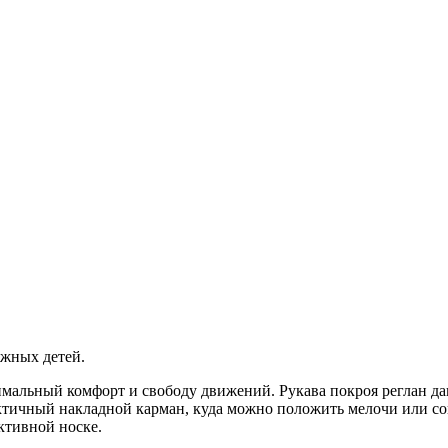
ижных детей.
имальный комфорт и свободу движений. Рукава покроя реглан д
актичный накладной карман, куда можно положить мелочи или со
ктивной носке.