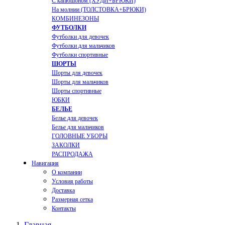
С капюшоном (ХУДИ+БРЮКИ)
На молнии (ТОЛСТОВКА+БРЮКИ)
КОМБИНЕЗОНЫ
ФУТБОЛКИ
Футболки для девочек
Футболки для мальчиков
Футболки спортивные
ШОРТЫ
Шорты для девочек
Шорты для мальчиков
Шорты спортивные
ЮБКИ
БЕЛЬЕ
Белье для девочек
Белье для мальчиков
ГОЛОВНЫЕ УБОРЫ
ЗАКОЛКИ
РАСПРОДАЖА
Навигация
О компании
Условия работы
Доставка
Размерная сетка
Контакты
Главная