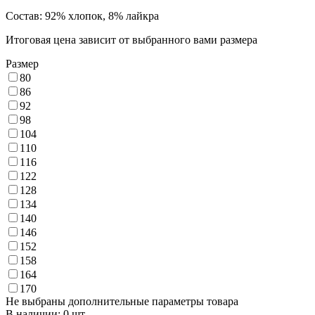
Состав: 92% хлопок, 8% лайкра
Итоговая цена зависит от выбранного вами размера
Размер
80
86
92
98
104
110
116
122
128
134
140
146
152
158
164
170
Не выбраны дополнительные параметры товара
В наличии: 0 шт.