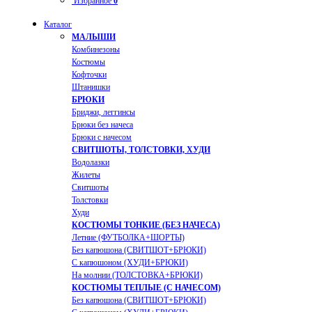
Избранное
0
Каталог
МАЛЫШИ
Комбинезоны
Костюмы
Кофточки
Штанишки
БРЮКИ
Бриджи, леггинсы
Брюки без начеса
Брюки с начесом
СВИТШОТЫ, ТОЛСТОВКИ, ХУДИ
Водолазки
Жилеты
Свитшоты
Толстовки
Худи
КОСТЮМЫ ТОНКИЕ (БЕЗ НАЧЕСА)
Летние (ФУТБОЛКА+ШОРТЫ)
Без капюшона (СВИТШОТ+БРЮКИ)
С капюшоном (ХУДИ+БРЮКИ)
На молнии (ТОЛСТОВКА+БРЮКИ)
КОСТЮМЫ ТЕПЛЫЕ (С НАЧЕСОМ)
Без капюшона (СВИТШОТ+БРЮКИ)