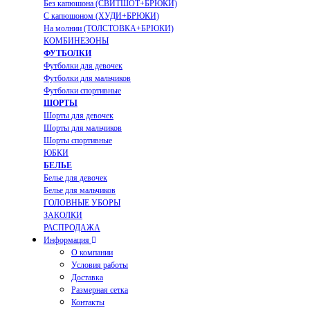
Без капюшона (СВИТШОТ+БРЮКИ)
С капюшоном (ХУДИ+БРЮКИ)
На молнии (ТОЛСТОВКА+БРЮКИ)
КОМБИНЕЗОНЫ
ФУТБОЛКИ
Футболки для девочек
Футболки для мальчиков
Футболки спортивные
ШОРТЫ
Шорты для девочек
Шорты для мальчиков
Шорты спортивные
ЮБКИ
БЕЛЬЕ
Белье для девочек
Белье для мальчиков
ГОЛОВНЫЕ УБОРЫ
ЗАКОЛКИ
РАСПРОДАЖА
Информация
О компании
Условия работы
Доставка
Размерная сетка
Контакты