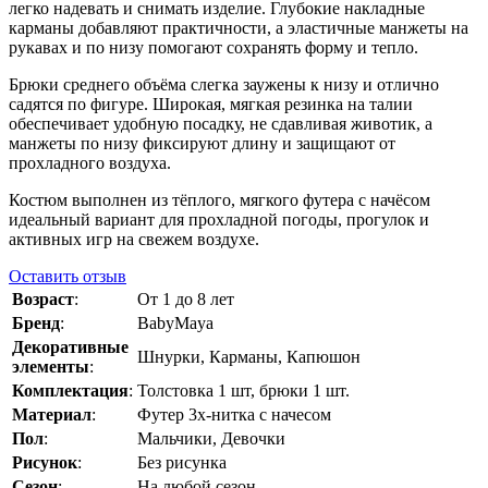
легко надевать и снимать изделие. Глубокие накладные
карманы добавляют практичности, а эластичные манжеты на
рукавах и по низу помогают сохранять форму и тепло.
Брюки среднего объёма слегка заужены к низу и отлично
садятся по фигуре. Широкая, мягкая резинка на талии
обеспечивает удобную посадку, не сдавливая животик, а
манжеты по низу фиксируют длину и защищают от
прохладного воздуха.
Костюм выполнен из тёплого, мягкого футера с начёсом
идеальный вариант для прохладной погоды, прогулок и
активных игр на свежем воздухе.
Оставить отзыв
Возраст
:
От 1 до 8 лет
Бренд
:
BabyMaya
Декоративные
Шнурки, Карманы, Капюшон
элементы
:
Комплектация
:
Толстовка 1 шт, брюки 1 шт.
Материал
:
Футер 3х-нитка с начесом
Пол
:
Мальчики, Девочки
Рисунок
:
Без рисунка
Сезон
:
На любой сезон