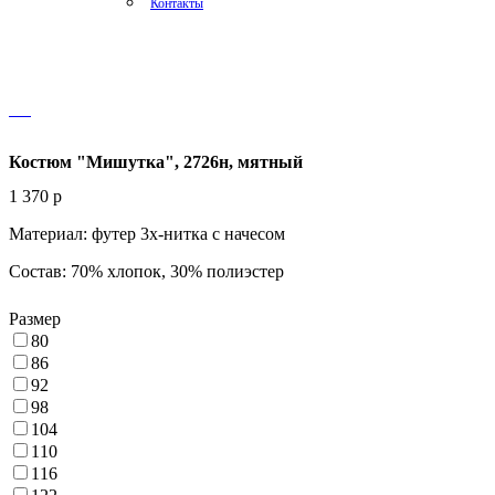
Контакты
Костюм "Мишутка", 2726н, мятный
1 370
p
Материал: футер 3х-нитка с начесом
Состав: 70% хлопок, 30% полиэстер
Размер
80
86
92
98
104
110
116