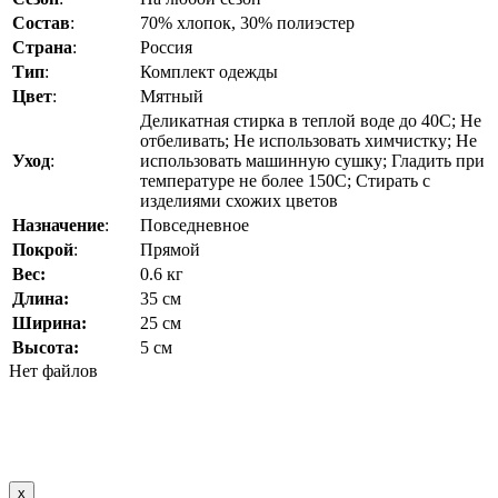
Состав
:
70% хлопок, 30% полиэстер
Страна
:
Россия
Тип
:
Комплект одежды
Цвет
:
Мятный
Деликатная стирка в теплой воде до 40C; Не
отбеливать; Не использовать химчистку; Не
Уход
:
использовать машинную сушку; Гладить при
температуре не более 150C; Стирать с
изделиями схожих цветов
Назначение
:
Повседневное
Покрой
:
Прямой
Вес:
0.6 кг
Длина:
35 см
Ширина:
25 см
Высота:
5 см
Нет файлов
x