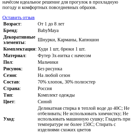
начёсом идеальное решение для прогулок в прохладную
погоду и комфортных повседневных образов.
Оставить отзыв
Возраст
:
От 1 до 8 лет
Бренд
:
BabyMaya
Декоративные
Шнурки, Карманы, Капюшон
элементы
:
Комплектация
:
Худи 1 шт, брюки 1 шт.
Материал
:
Футер 3х-нитка с начесом
Пол
:
Мальчики
Рисунок
:
Без рисунка
Сезон
:
На любой сезон
Состав
:
70% хлопок, 30% полиэстер
Страна
:
Россия
Тип
:
Комплект одежды
Цвет
:
Синий
Деликатная стирка в теплой воде до 40C; Не
отбеливать; Не использовать химчистку; Не
Уход
:
использовать машинную сушку; Гладить при
температуре не более 150C; Стирать с
изделиями схожих цветов