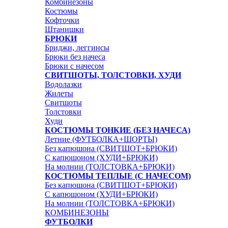
Комбинезоны
Костюмы
Кофточки
Штанишки
БРЮКИ
Бриджи, леггинсы
Брюки без начеса
Брюки с начесом
СВИТШОТЫ, ТОЛСТОВКИ, ХУДИ
Водолазки
Жилеты
Свитшоты
Толстовки
Худи
КОСТЮМЫ ТОНКИЕ (БЕЗ НАЧЕСА)
Летние (ФУТБОЛКА+ШОРТЫ)
Без капюшона (СВИТШОТ+БРЮКИ)
С капюшоном (ХУДИ+БРЮКИ)
На молнии (ТОЛСТОВКА+БРЮКИ)
КОСТЮМЫ ТЕПЛЫЕ (С НАЧЕСОМ)
Без капюшона (СВИТШОТ+БРЮКИ)
С капюшоном (ХУДИ+БРЮКИ)
На молнии (ТОЛСТОВКА+БРЮКИ)
КОМБИНЕЗОНЫ
ФУТБОЛКИ