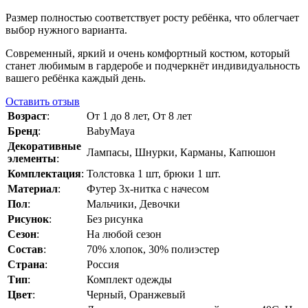
Размер полностью соответствует росту ребёнка, что облегчает
выбор нужного варианта.
Современный, яркий и очень комфортный костюм, который
станет любимым в гардеробе и подчеркнёт индивидуальность
вашего ребёнка каждый день.
Оставить отзыв
Возраст
:
От 1 до 8 лет, От 8 лет
Бренд
:
BabyMaya
Декоративные
Лампасы, Шнурки, Карманы, Капюшон
элементы
:
Комплектация
:
Толстовка 1 шт, брюки 1 шт.
Материал
:
Футер 3х-нитка с начесом
Пол
:
Мальчики, Девочки
Рисунок
:
Без рисунка
Сезон
:
На любой сезон
Состав
:
70% хлопок, 30% полиэстер
Страна
:
Россия
Тип
:
Комплект одежды
Цвет
:
Черный, Оранжевый