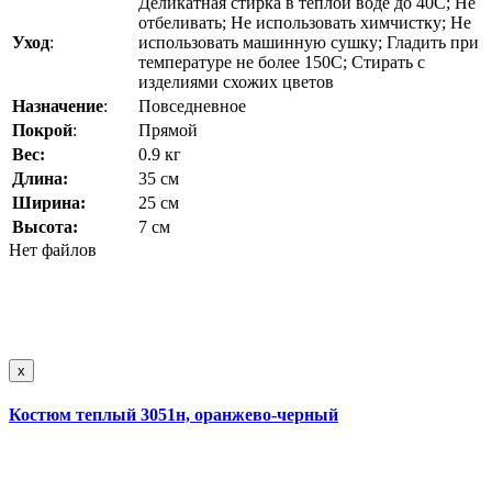
Деликатная стирка в теплой воде до 40C; Не
отбеливать; Не использовать химчистку; Не
Уход
:
использовать машинную сушку; Гладить при
температуре не более 150C; Стирать с
изделиями схожих цветов
Назначение
:
Повседневное
Покрой
:
Прямой
Вес:
0.9 кг
Длина:
35 см
Ширина:
25 см
Высота:
7 см
Нет файлов
x
Костюм теплый 3051н, оранжево-черный