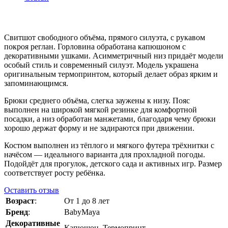
Свитшот свободного объёма, прямого силуэта, с рукавом
покроя реглан. Горловина обработана капюшоном с
декоративными ушками. Асимметричный низ придаёт модели
особый стиль и современный силуэт. Модель украшена
оригинальным термопринтом, который делает образ ярким и
запоминающимся.
Брюки среднего объёма, слегка заужены к низу. Пояс
выполнен на широкой мягкой резинке для комфортной
посадки, а низ обработан манжетами, благодаря чему брюки
хорошо держат форму и не задираются при движении.
Костюм выполнен из тёплого и мягкого футера трёхнитки с
начёсом — идеального варианта для прохладной погоды.
Подойдёт для прогулок, детского сада и активных игр. Размер
соответствует росту ребёнка.
Оставить отзыв
Возраст
:
От 1 до 8 лет
Бренд
:
BabyMaya
Декоративные
Капюшон, Термопринт