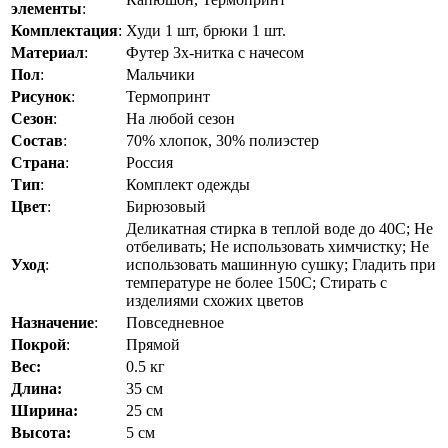
элементы
:
Комплектация
:
Худи 1 шт, брюки 1 шт.
Материал
:
Футер 3х-нитка с начесом
Пол
:
Мальчики
Рисунок
:
Термопринт
Сезон
:
На любой сезон
Состав
:
70% хлопок, 30% полиэстер
Страна
:
Россия
Тип
:
Комплект одежды
Цвет
:
Бирюзовый
Деликатная стирка в теплой воде до 40C; Не
отбеливать; Не использовать химчистку; Не
Уход
:
использовать машинную сушку; Гладить при
температуре не более 150C; Стирать с
изделиями схожих цветов
Назначение
:
Повседневное
Покрой
:
Прямой
Вес:
0.5 кг
Длина:
35 см
Ширина:
25 см
Высота:
5 см