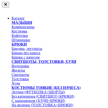
Каталог
МАЛЫШИ
Комбинезоны
Костюмы
Кофточки
Штанишки
БРЮКИ
Бриджи, леггинсы
Брюки без начеса
Брюки с начесом
СВИТШОТЫ, ТОЛСТОВКИ, ХУДИ
Водолазки
Жилеты
Свитшоты
Толстовки
Худи
КОСТЮМЫ ТОНКИЕ (БЕЗ НАЧЕСА)
Летние (ФУТБОЛКА+ШОРТЫ)
Без капюшона (СВИТШОТ+БРЮКИ)
С капюшоном (ХУДИ+БРЮКИ)
На молнии (ТОЛСТОВКА+БРЮКИ)