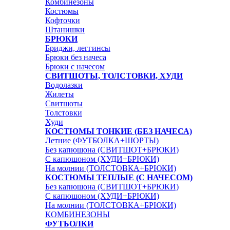
Комбинезоны
Костюмы
Кофточки
Штанишки
БРЮКИ
Бриджи, леггинсы
Брюки без начеса
Брюки с начесом
СВИТШОТЫ, ТОЛСТОВКИ, ХУДИ
Водолазки
Жилеты
Свитшоты
Толстовки
Худи
КОСТЮМЫ ТОНКИЕ (БЕЗ НАЧЕСА)
Летние (ФУТБОЛКА+ШОРТЫ)
Без капюшона (СВИТШОТ+БРЮКИ)
С капюшоном (ХУДИ+БРЮКИ)
На молнии (ТОЛСТОВКА+БРЮКИ)
КОСТЮМЫ ТЕПЛЫЕ (С НАЧЕСОМ)
Без капюшона (СВИТШОТ+БРЮКИ)
С капюшоном (ХУДИ+БРЮКИ)
На молнии (ТОЛСТОВКА+БРЮКИ)
КОМБИНЕЗОНЫ
ФУТБОЛКИ