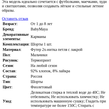
Эта модель идеально сочетается с футболками, маечками, худи
и свитшотами, позволяя создавать лёгкие и стильные летние
образы.
Оставить отзыв
Возраст
:
От 1 до 8 лет
Бренд
:
BabyMaya
Декоративные
Карманы
элементы
:
Комплектация
:
Шорты 1 шт.
Материал
:
Футер 2х-нитка петля с лакрой
Пол
:
Мальчики
Рисунок
:
Термопринт
Сезон
:
На любой сезон
Состав
:
92% хлопок, 8% лайкра
Страна
:
Россия
Тип
:
Шорты
Цвет
:
Фиолетовый
Деликатная стирка в теплой воде до 40C; Не
отбеливать; Не использовать химчистку; Не
Уход
:
использовать машинную сушку; Гладить при
температуре не более 150C; Стирать с