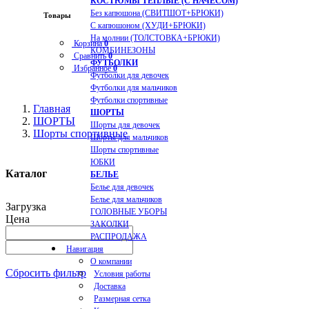
КОСТЮМЫ ТЕПЛЫЕ (С НАЧЕСОМ)
Без капюшона (СВИТШОТ+БРЮКИ)
Товары
С капюшоном (ХУДИ+БРЮКИ)
На молнии (ТОЛСТОВКА+БРЮКИ)
Корзина
0
КОМБИНЕЗОНЫ
Сравнить
0
ФУТБОЛКИ
Избранное
0
Футболки для девочек
Футболки для мальчиков
Футболки спортивные
Главная
ШОРТЫ
ШОРТЫ
Шорты для девочек
Шорты спортивные
Шорты для мальчиков
Шорты спортивные
ЮБКИ
Каталог
БЕЛЬЕ
Белье для девочек
Белье для мальчиков
Загрузка
ГОЛОВНЫЕ УБОРЫ
Цена
ЗАКОЛКИ
РАСПРОДАЖА
Навигация
О компании
Сбросить фильтр
Условия работы
Доставка
Размерная сетка