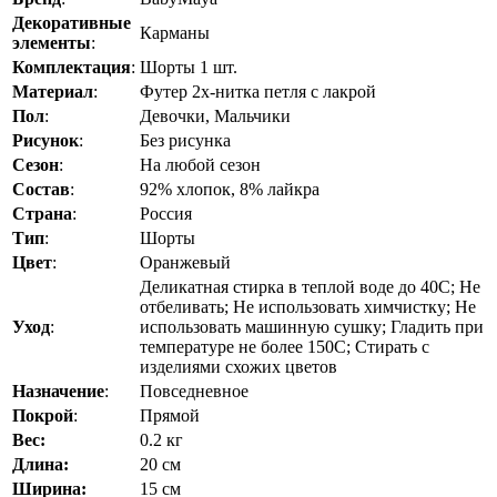
Декоративные
Карманы
элементы
:
Комплектация
:
Шорты 1 шт.
Материал
:
Футер 2х-нитка петля с лакрой
Пол
:
Девочки, Мальчики
Рисунок
:
Без рисунка
Сезон
:
На любой сезон
Состав
:
92% хлопок, 8% лайкра
Страна
:
Россия
Тип
:
Шорты
Цвет
:
Оранжевый
Деликатная стирка в теплой воде до 40C; Не
отбеливать; Не использовать химчистку; Не
Уход
:
использовать машинную сушку; Гладить при
температуре не более 150C; Стирать с
изделиями схожих цветов
Назначение
:
Повседневное
Покрой
:
Прямой
Вес:
0.2 кг
Длина:
20 см
Ширина:
15 см