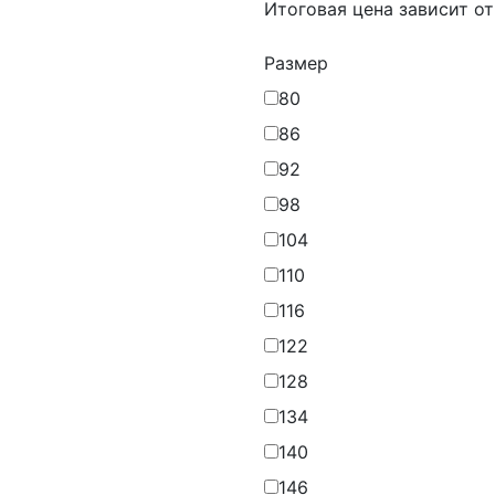
Итоговая цена зависит о
Размер
80
86
92
98
104
110
116
122
128
134
140
146