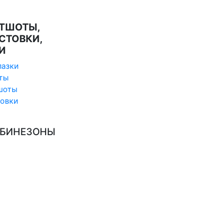
ТШОТЫ,
СТОВКИ,
И
лазки
ты
шоты
товки
БИНЕЗОНЫ