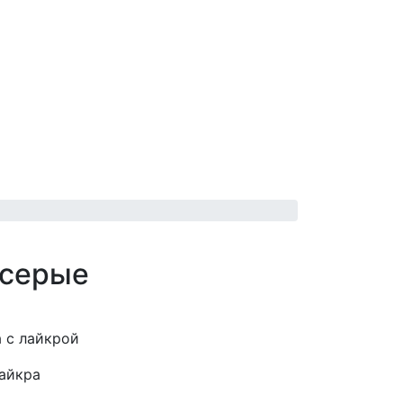
 серые
а с лайкрой
лайкра