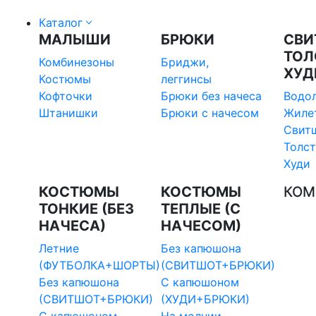
Каталог
МАЛЫШИ
БРЮКИ
СВИ
ТОЛ
Комбинезоны
Бриджи,
ХУД
Костюмы
леггинсы
Кофточки
Брюки без начеса
Водо
Штанишки
Брюки с начесом
Жиле
Свит
Толс
Худи
КОСТЮМЫ
КОСТЮМЫ
КОМ
ТОНКИЕ (БЕЗ
ТЕПЛЫЕ (С
НАЧЕСА)
НАЧЕСОМ)
Летние
Без капюшона
(ФУТБОЛКА+ШОРТЫ)
(СВИТШОТ+БРЮКИ)
Без капюшона
С капюшоном
(СВИТШОТ+БРЮКИ)
(ХУДИ+БРЮКИ)