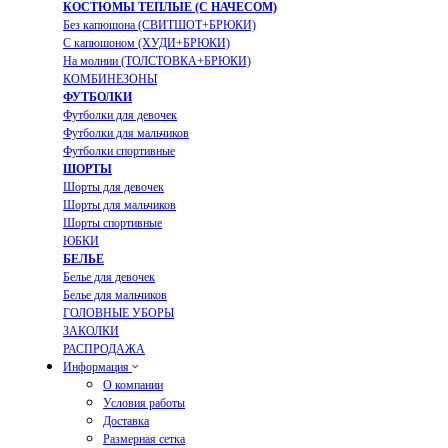
КОСТЮМЫ ТЕПЛЫЕ (С НАЧЕСОМ)
Без капюшона (СВИТШОТ+БРЮКИ)
С капюшоном (ХУДИ+БРЮКИ)
На молнии (ТОЛСТОВКА+БРЮКИ)
КОМБИНЕЗОНЫ
ФУТБОЛКИ
Футболки для девочек
Футболки для мальчиков
Футболки спортивные
ШОРТЫ
Шорты для девочек
Шорты для мальчиков
Шорты спортивные
ЮБКИ
БЕЛЬЕ
Белье для девочек
Белье для мальчиков
ГОЛОВНЫЕ УБОРЫ
ЗАКОЛКИ
РАСПРОДАЖА
Информация
О компании
Условия работы
Доставка
Размерная сетка