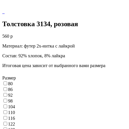
Толстовка 3134, розовая
560
p
Материал: футер 2х-нитка с лайкрой
Состав: 92% хлопок, 8% лайкра
Итоговая цена зависит от выбранного вами размера
Размер
80
86
92
98
104
110
116
122