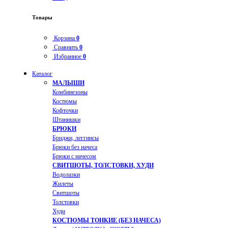
Товары
Корзина
0
Сравнить
0
Избранное
0
Каталог
МАЛЫШИ
Комбинезоны
Костюмы
Кофточки
Штанишки
БРЮКИ
Бриджи, леггинсы
Брюки без начеса
Брюки с начесом
СВИТШОТЫ, ТОЛСТОВКИ, ХУДИ
Водолазки
Жилеты
Свитшоты
Толстовки
Худи
КОСТЮМЫ ТОНКИЕ (БЕЗ НАЧЕСА)