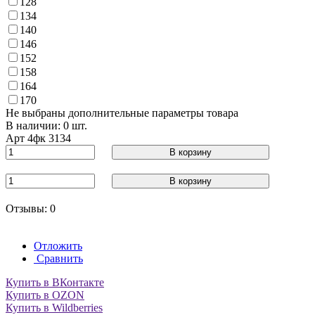
128
134
140
146
152
158
164
170
Не выбраны дополнительные параметры товара
В наличии: 0 шт.
Арт
4фк 3134
В корзину
В корзину
Отзывы: 0
Отложить
Сравнить
Купить в ВКонтакте
Купить в OZON
Купить в Wildberries