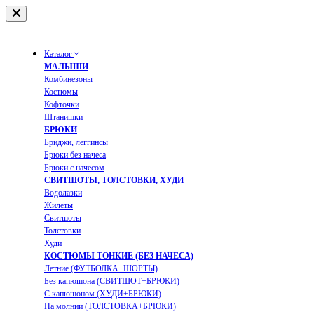
Каталог
МАЛЫШИ
Комбинезоны
Костюмы
Кофточки
Штанишки
БРЮКИ
Бриджи, леггинсы
Брюки без начеса
Брюки с начесом
СВИТШОТЫ, ТОЛСТОВКИ, ХУДИ
Водолазки
Жилеты
Свитшоты
Толстовки
Худи
КОСТЮМЫ ТОНКИЕ (БЕЗ НАЧЕСА)
Летние (ФУТБОЛКА+ШОРТЫ)
Без капюшона (СВИТШОТ+БРЮКИ)
С капюшоном (ХУДИ+БРЮКИ)
На молнии (ТОЛСТОВКА+БРЮКИ)