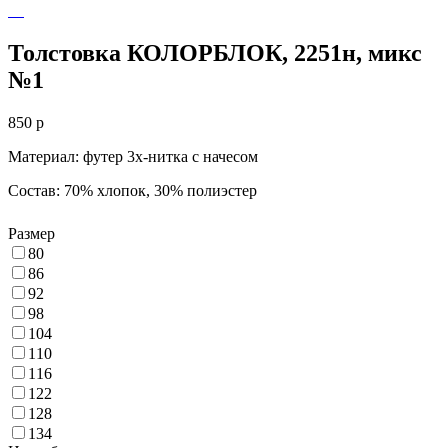
Толстовка КОЛОРБЛОК, 2251н, микс
№1
850
p
Материал: футер 3х-нитка с начесом
Состав: 70% хлопок, 30% полиэстер
Размер
80
86
92
98
104
110
116
122
128
134