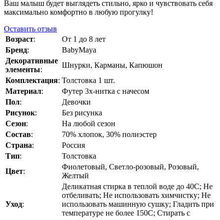
Ваш малыш будет выглядеть стильно, ярко и чувствовать себя
максимально комфортно в любую прогулку!
Оставить отзыв
Возраст
:
От 1 до 8 лет
Бренд
:
BabyMaya
Декоративные
Шнурки, Карманы, Капюшон
элементы
:
Комплектация
:
Толстовка 1 шт.
Материал
:
Футер 3х-нитка с начесом
Пол
:
Девочки
Рисунок
:
Без рисунка
Сезон
:
На любой сезон
Состав
:
70% хлопок, 30% полиэстер
Страна
:
Россия
Тип
:
Толстовка
Фиолетовый, Светло-розовый, Розовый,
Цвет
:
Желтый
Деликатная стирка в теплой воде до 40C; Не
отбеливать; Не использовать химчистку; Не
Уход
:
использовать машинную сушку; Гладить при
температуре не более 150C; Стирать с