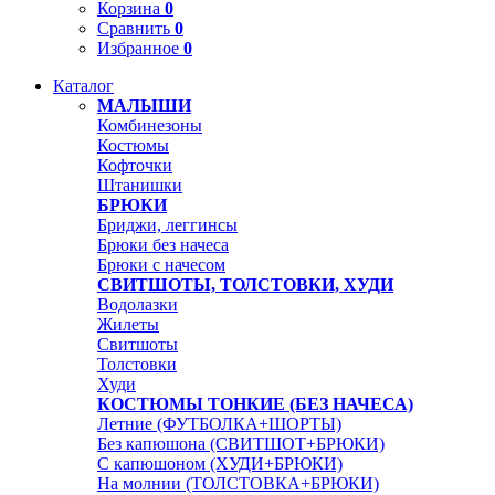
Корзина
0
Сравнить
0
Избранное
0
Каталог
МАЛЫШИ
Комбинезоны
Костюмы
Кофточки
Штанишки
БРЮКИ
Бриджи, леггинсы
Брюки без начеса
Брюки с начесом
СВИТШОТЫ, ТОЛСТОВКИ, ХУДИ
Водолазки
Жилеты
Свитшоты
Толстовки
Худи
КОСТЮМЫ ТОНКИЕ (БЕЗ НАЧЕСА)
Летние (ФУТБОЛКА+ШОРТЫ)
Без капюшона (СВИТШОТ+БРЮКИ)
С капюшоном (ХУДИ+БРЮКИ)
На молнии (ТОЛСТОВКА+БРЮКИ)