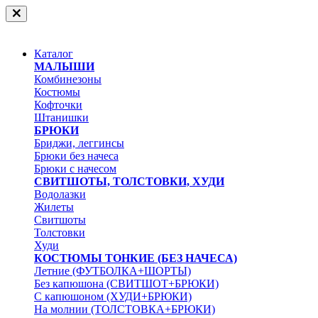
Каталог
МАЛЫШИ
Комбинезоны
Костюмы
Кофточки
Штанишки
БРЮКИ
Бриджи, леггинсы
Брюки без начеса
Брюки с начесом
СВИТШОТЫ, ТОЛСТОВКИ, ХУДИ
Водолазки
Жилеты
Свитшоты
Толстовки
Худи
КОСТЮМЫ ТОНКИЕ (БЕЗ НАЧЕСА)
Летние (ФУТБОЛКА+ШОРТЫ)
Без капюшона (СВИТШОТ+БРЮКИ)
С капюшоном (ХУДИ+БРЮКИ)
На молнии (ТОЛСТОВКА+БРЮКИ)