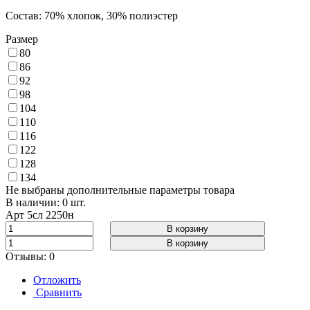
Состав: 70% хлопок, 30% полиэстер
Размер
80
86
92
98
104
110
116
122
128
134
Не выбраны дополнительные параметры товара
В наличии: 0 шт.
Арт
5сл 2250н
В корзину
В корзину
Отзывы: 0
Отложить
Сравнить