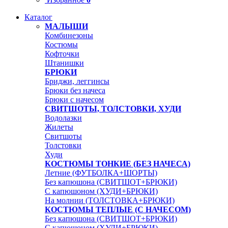
Каталог
МАЛЫШИ
Комбинезоны
Костюмы
Кофточки
Штанишки
БРЮКИ
Бриджи, леггинсы
Брюки без начеса
Брюки с начесом
СВИТШОТЫ, ТОЛСТОВКИ, ХУДИ
Водолазки
Жилеты
Свитшоты
Толстовки
Худи
КОСТЮМЫ ТОНКИЕ (БЕЗ НАЧЕСА)
Летние (ФУТБОЛКА+ШОРТЫ)
Без капюшона (СВИТШОТ+БРЮКИ)
С капюшоном (ХУДИ+БРЮКИ)
На молнии (ТОЛСТОВКА+БРЮКИ)
КОСТЮМЫ ТЕПЛЫЕ (С НАЧЕСОМ)
Без капюшона (СВИТШОТ+БРЮКИ)
С капюшоном (ХУДИ+БРЮКИ)