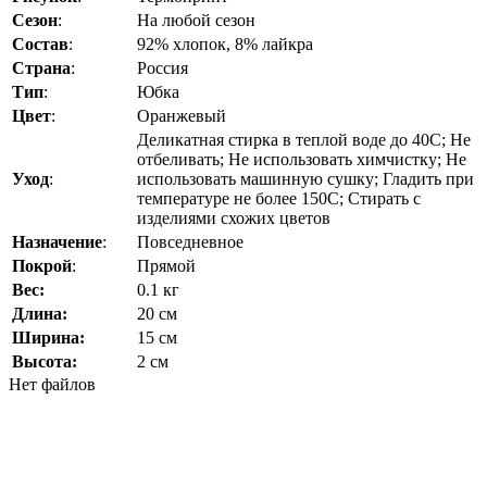
Сезон
:
На любой сезон
Состав
:
92% хлопок, 8% лайкра
Страна
:
Россия
Тип
:
Юбка
Цвет
:
Оранжевый
Деликатная стирка в теплой воде до 40C; Не
отбеливать; Не использовать химчистку; Не
Уход
:
использовать машинную сушку; Гладить при
температуре не более 150C; Стирать с
изделиями схожих цветов
Назначение
:
Повседневное
Покрой
:
Прямой
Вес:
0.1 кг
Длина:
20 см
Ширина:
15 см
Высота:
2 см
Нет файлов