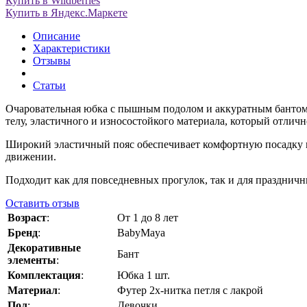
Купить в Wildberries
Купить в Яндекс.Маркете
Описание
Характеристики
Отзывы
Статьи
Очаровательная юбка с пышным подолом и аккуратным бантом 
телу, эластичного и износостойкого материала, который отлич
Широкий эластичный пояс обеспечивает комфортную посадку и 
движении.
Подходит как для повседневных прогулок, так и для праздничн
Оставить отзыв
Возраст
:
От 1 до 8 лет
Бренд
:
BabyMaya
Декоративные
Бант
элементы
:
Комплектация
:
Юбка 1 шт.
Материал
:
Футер 2х-нитка петля с лакрой
Пол
:
Девочки