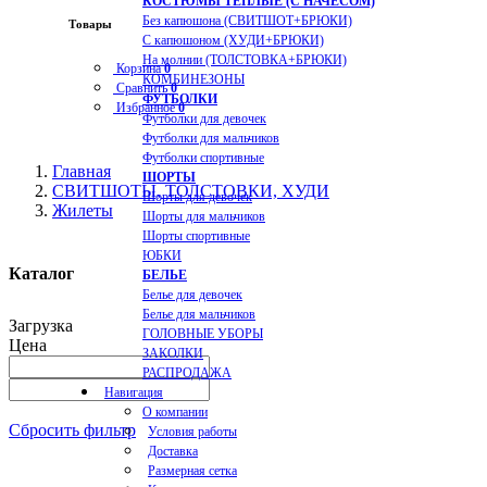
КОСТЮМЫ ТЕПЛЫЕ (С НАЧЕСОМ)
Без капюшона (СВИТШОТ+БРЮКИ)
Товары
С капюшоном (ХУДИ+БРЮКИ)
На молнии (ТОЛСТОВКА+БРЮКИ)
Корзина
0
КОМБИНЕЗОНЫ
Сравнить
0
ФУТБОЛКИ
Избранное
0
Футболки для девочек
Футболки для мальчиков
Футболки спортивные
Главная
ШОРТЫ
СВИТШОТЫ, ТОЛСТОВКИ, ХУДИ
Шорты для девочек
Жилеты
Шорты для мальчиков
Шорты спортивные
ЮБКИ
Каталог
БЕЛЬЕ
Белье для девочек
Белье для мальчиков
Загрузка
ГОЛОВНЫЕ УБОРЫ
Цена
ЗАКОЛКИ
РАСПРОДАЖА
Навигация
О компании
Сбросить фильтр
Условия работы
Доставка
Размерная сетка