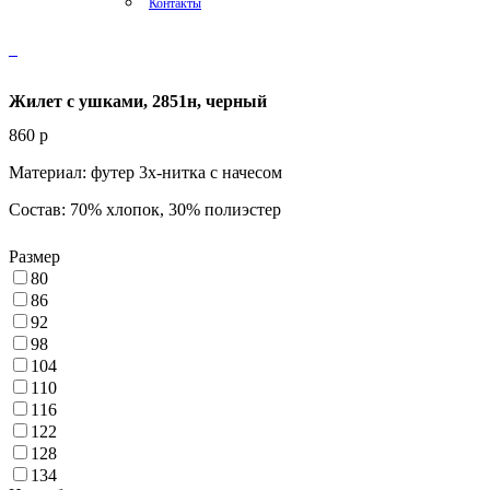
Контакты
Жилет с ушками, 2851н, черный
860
p
Материал: футер 3х-нитка с начесом
Состав: 70% хлопок, 30% полиэстер
Размер
80
86
92
98
104
110
116
122
128
134