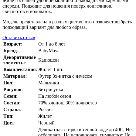
Жилет оснащён удобной молнией и накладными карманами
спереди. Подходит для ношения поверх лонгсливов,
свитшотов и водолазок.
Модель представлена в разных цветах, что позволяет выбрать
подходящий вариант для любого образа.
Оставить отзыв
Возраст
:
От 1 до 8 лет
Бренд
:
BabyMaya
Декоративные
Капюшон
элементы
:
Комплектация
:
Жилет 1 шт.
Материал
:
Футер 3х-нитка с начесом
Пол
:
Мальчики
Рисунок
:
Без рисунка
Сезон
:
На любой сезон
Состав
:
70% хлопок, 30% полиэстер
Страна
:
Россия
Тип
:
Жилет
Цвет
:
Черный
Деликатная стирка в теплой воде до 40C; Не
отбеливать; Не использовать химчистку; Не