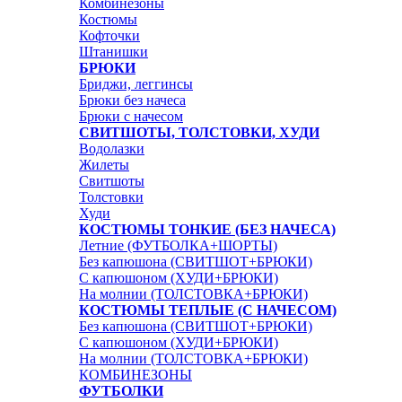
Комбинезоны
Костюмы
Кофточки
Штанишки
БРЮКИ
Бриджи, леггинсы
Брюки без начеса
Брюки с начесом
СВИТШОТЫ, ТОЛСТОВКИ, ХУДИ
Водолазки
Жилеты
Свитшоты
Толстовки
Худи
КОСТЮМЫ ТОНКИЕ (БЕЗ НАЧЕСА)
Летние (ФУТБОЛКА+ШОРТЫ)
Без капюшона (СВИТШОТ+БРЮКИ)
С капюшоном (ХУДИ+БРЮКИ)
На молнии (ТОЛСТОВКА+БРЮКИ)
КОСТЮМЫ ТЕПЛЫЕ (С НАЧЕСОМ)
Без капюшона (СВИТШОТ+БРЮКИ)
С капюшоном (ХУДИ+БРЮКИ)
На молнии (ТОЛСТОВКА+БРЮКИ)
КОМБИНЕЗОНЫ
ФУТБОЛКИ