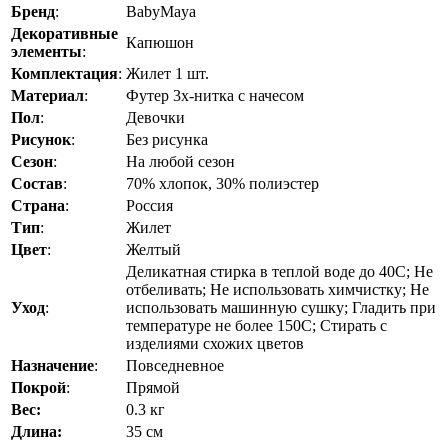
Бренд
:
BabyMaya
Декоративные
Капюшон
элементы
:
Комплектация
:
Жилет 1 шт.
Материал
:
Футер 3х-нитка с начесом
Пол
:
Девочки
Рисунок
:
Без рисунка
Сезон
:
На любой сезон
Состав
:
70% хлопок, 30% полиэстер
Страна
:
Россия
Тип
:
Жилет
Цвет
:
Желтый
Деликатная стирка в теплой воде до 40C; Не
отбеливать; Не использовать химчистку; Не
Уход
:
использовать машинную сушку; Гладить при
температуре не более 150C; Стирать с
изделиями схожих цветов
Назначение
:
Повседневное
Покрой
:
Прямой
Вес:
0.3 кг
Длина:
35 см